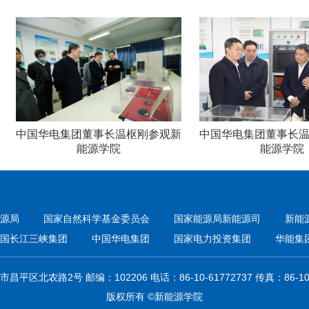
中国华电集团董事长温枢刚参观新
中国华电集团董事长温枢刚
能源学院
能源学院
源局
国家自然科学基金委员会
国家能源局新能源司
新能
国长江三峡集团
中国华电集团
国家电力投资集团
华能集
平区北农路2号 邮编：102206 电话：86-10-61772737 传真：86-10-
版权所有 ©新能源学院