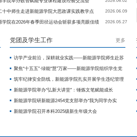
源学院举办数智赋能专业课程建设经验交流会
2026.06.02
二十中师生走进新能源学院大思政课实践教学点
2026.06.09
源学院在2026年春季田径运动会斩获多项亮眼佳绩
2026.05.27
党团及学生工作
多
更多
访学产业前沿，深耕就业实践——新能源学院师生赴苏
州参加“百所高校学子地方行”社会...
聚焦“十五五”·绿能“慧”万家——新能源学院组织学生党
员走进领秀慧谷社区开展党日...
筑牢纪律安全防线，新能源学院扎实开展学生违纪管理
规定全覆盖学习工作
新能源学院举办“弘新大讲堂”：锤炼文笔赋能成长
新能源学院研新能源2454党支部举办“我为同学办实
事”——之“职”为你来就业经验...
新能源学院召开本科2025级新生年级大会