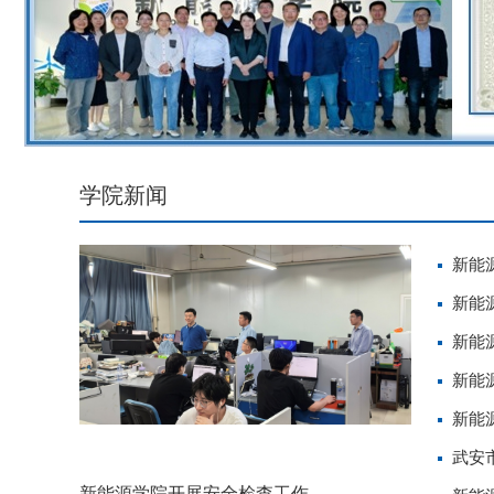
学院新闻
新能
新能
新能
新能
党课
新能
武安
新能源学院开展安全检查工作