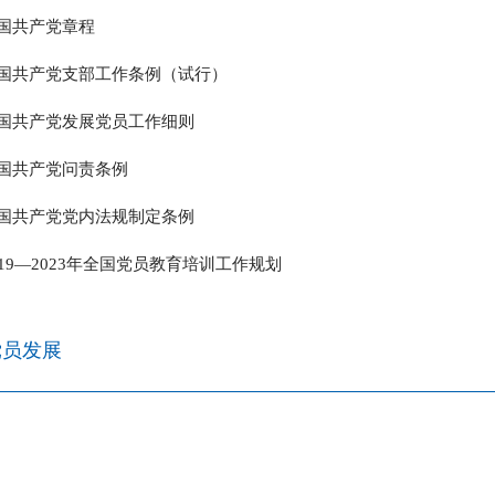
国共产党章程
国共产党支部工作条例（试行）
国共产党发展党员工作细则
国共产党问责条例
国共产党党内法规制定条例
019—2023年全国党员教育培训工作规划
党员发展