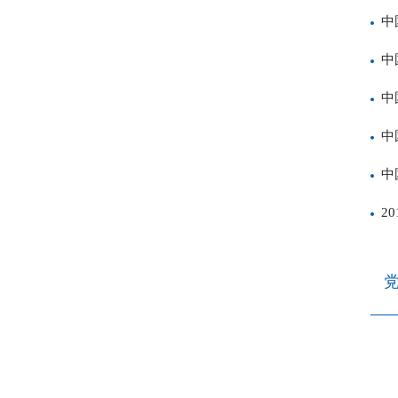
中
中
中
中
中
2