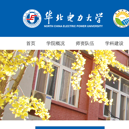
首页
学院概况
师资队伍
学科建设