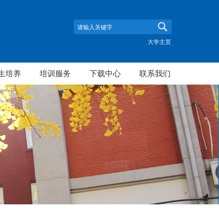
大学主页
生培养
培训服务
下载中心
联系我们