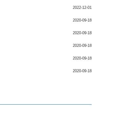
2022-12-01
2020-09-18
2020-09-18
2020-09-18
2020-09-18
2020-09-18