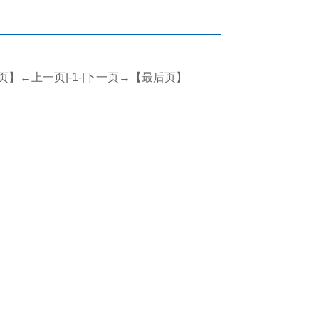
页】
←上一页|-1-
|下一页→
【最后页】