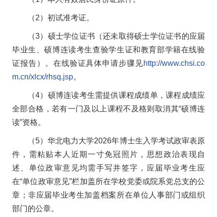
（2）初试准考证。
（3）硕士学位证书（还未取得硕士学位证书的应届
毕业生、硕博连读考生查验学生证和教育部学籍在线验
证报告）。在线验证具体申请步骤见
http://www.chsi.co
m.cn/xlcx/rhsq.jsp
。
（4）硕博连读考生需提供课程成绩单，课程成绩应
全部合格，若有一门及以上课程不及格则取消其“硕博连
读”资格。
（5）华北电力大学2026年博士生入学考试政审表原
件，需粘贴本人近期一寸免冠照片，思想政治表现自
述、单位政审意见均需手写并签字，应届毕业考生应
在“单位政审意见”栏加盖所在学校党委或院系党总支的公
章；非应届毕业考生加盖档案所在单位人事部门或组织
部门的公章。