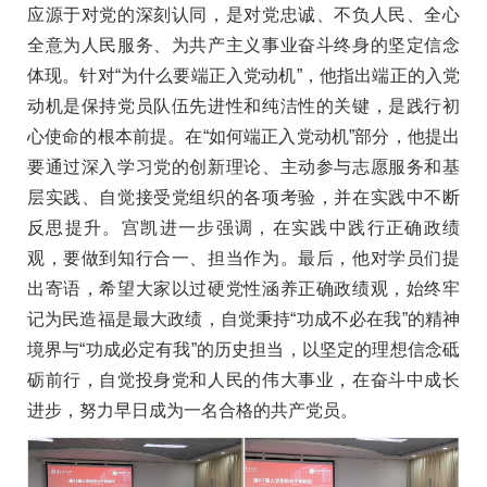
应源于对党的深刻认同，是对党忠诚、不负人民、全心
全意为人民服务、为共产主义事业奋斗终身的坚定信念
体现。针对“为什么要端正入党动机”，他指出端正的入党
动机是保持党员队伍先进性和纯洁性的关键，是践行初
心使命的根本前提。在“如何端正入党动机”部分，他提出
要通过深入学习党的创新理论、主动参与志愿服务和基
层实践、自觉接受党组织的各项考验，并在实践中不断
反思提升。宫凯进一步强调，在实践中践行正确政绩
观，要做到知行合一、担当作为。最后，他对学员们提
出寄语，希望大家以过硬党性涵养正确政绩观，始终牢
记为民造福是最大政绩，自觉秉持“功成不必在我”的精神
境界与“功成必定有我”的历史担当，以坚定的理想信念砥
砺前行，自觉投身党和人民的伟大事业，在奋斗中成长
进步，努力早日成为一名合格的共产党员。