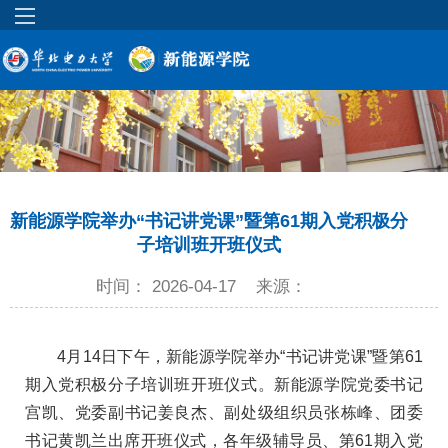
新能源学院举办“书记讲党课”暨第61期入党积极分
子培训班开班仪式
时间： 2026-04-17
来源：
4月14日下午，新能源学院举办“书记讲党课”暨第61
期入党积极分子培训班开班仪式。新能源学院党委书记
宫凯、党委副书记姜良杰、副处级组织员张栋峰、团委
书记黄凯兰出席开班仪式，各年级辅导员、第61期入党